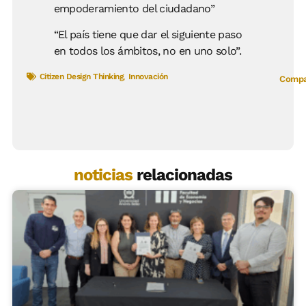
empoderamiento del ciudadano”
“El país tiene que dar el siguiente paso
en todos los ámbitos, no en uno solo”.
Citizen Design Thinking
,
Innovación
Compar
noticias
relacionadas