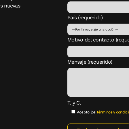
as nuevas
País (requerido)
Motivo del contacto (reque
Mensaje (requerido)
T. y C.
Acepto los
términos y condic