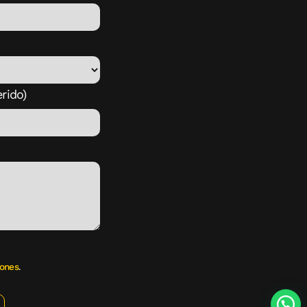
rido)
iones
.