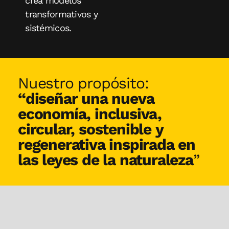
crea modelos
transformativos y
sistémicos.
Nuestro propósito:
“diseñar una nueva
economía, inclusiva,
circular, sostenible y
regenerativa inspirada en
las leyes de la naturaleza
”