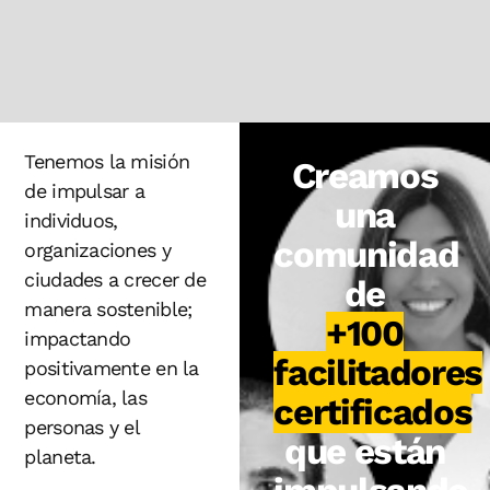
Tenemos la misión
Creamos
de impulsar a
una
individuos,
comunidad
organizaciones y
ciudades a crecer de
de
manera sostenible;
+100
impactando
facilitadores
positivamente en la
economía, las
certificados
personas y el
que están
planeta.