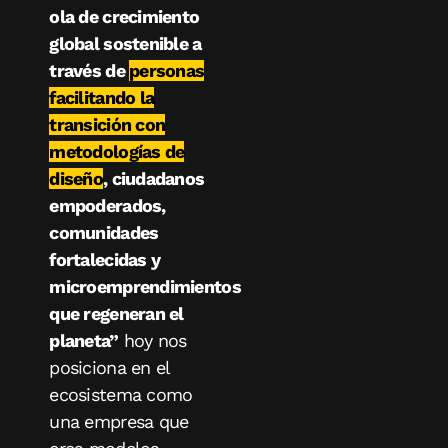
ola de crecimiento
global sostenible a
través de
personas
facilitando la
transición con
metodologías de
diseño
, ciudadanos
empoderados,
comunidades
fortalecidas y
microemprendimientos
que regeneran el
planeta”
hoy nos
posiciona en el
ecosistema como
una empresa que